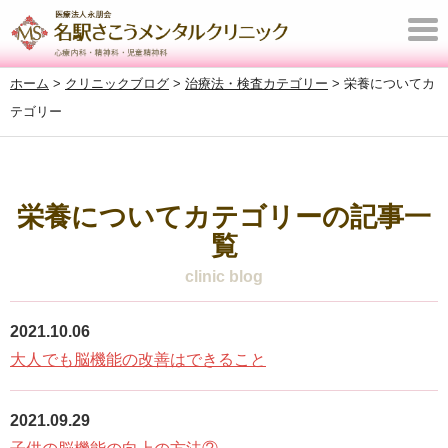
T
o
ホーム
>
クリニックブログ
>
治療法・検査カテゴリー
>
栄養についてカ
g
テゴリー
g
l
e
n
栄養についてカテゴリーの記事一
a
覧
v
clinic blog
i
g
2021.10.06
a
大人でも脳機能の改善はできること
t
i
2021.09.29
o