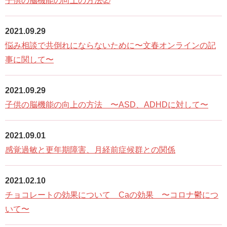
子供の脳機能の向上の方法②
n
2021.09.29
悩み相談で共倒れにならないために〜文春オンラインの記
事に関して〜
2021.09.29
子供の脳機能の向上の方法 〜ASD、ADHDに対して〜
2021.09.01
感覚過敏と更年期障害、月経前症候群との関係
2021.02.10
チョコレートの効果について Caの効果 〜コロナ鬱につ
いて〜