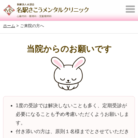
T
o
ホーム
>
ご来院の方へ
g
g
l
当院からのお願いです
e
n
a
v
i
g
a
1度の受診では解決しないことも多く、定期受診が
t
必要になることも予め考慮いただくようお願いしま
i
す。
o
付き添いの方は、原則１名様までとさせていただき