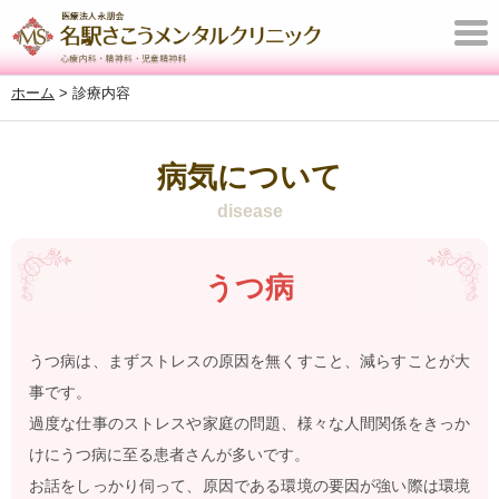
T
o
ホーム
>
診療内容
g
g
l
病気について
e
disease
n
a
うつ病
v
i
g
うつ病は、まずストレスの原因を無くすこと、減らすことが大
a
事です。
t
過度な仕事のストレスや家庭の問題、様々な人間関係をきっか
i
けにうつ病に至る患者さんが多いです。
o
お話をしっかり伺って、原因である環境の要因が強い際は環境