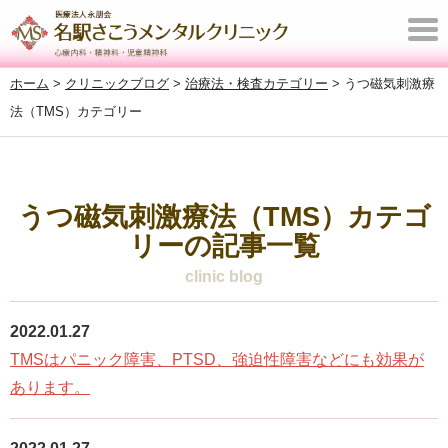
T
o
ホーム
>
クリニックブログ
>
治療法・検査カテゴリー
>
うつ磁気刺激療
g
法（TMS）カテゴリー
g
l
e
n
うつ磁気刺激療法（TMS）カテゴ
a
リーの記事一覧
v
clinic blog
i
g
2022.01.27
a
TMSはパニック障害、PTSD、強迫性障害などにも効果が
t
あります。
i
o