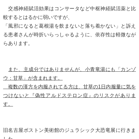
交感神経賦活効果はコンサータなど中枢神経賦活薬と比
較するとはるかに弱いですが、
「風邪になると葛根湯を飲まないと落ち着かない」と訴え
る患者さんが時折いらっしゃるように、依存性は軽微なが
らあります。
また、主成分ではありませんが、小青竜湯にも「カンゾ
ウ：甘草」が含まれます。
複数の漢方を内服されてる方は、甘草の1日内服量に気を
つけないと『偽性アルドステロン症』のリスクがありま
す。
旧名古屋ボストン美術館のジュラシック大恐竜展に行きま
した。