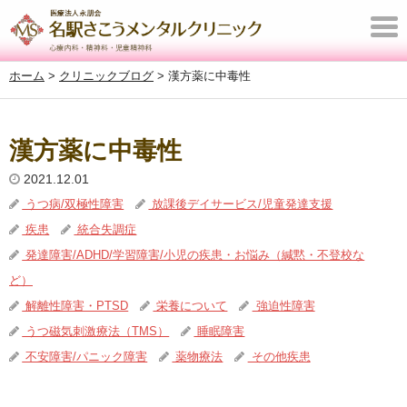
T
o
ホーム
>
クリニックブログ
>
漢方薬に中毒性
g
g
l
漢方薬に中毒性
e
2021.12.01
n
うつ病/双極性障害
放課後デイサービス/児童発達支援
a
疾患
統合失調症
v
発達障害/ADHD/学習障害/小児の疾患・お悩み（緘黙・不登校な
i
ど）
g
解離性障害・PTSD
栄養について
強迫性障害
a
うつ磁気刺激療法（TMS）
睡眠障害
t
不安障害/パニック障害
薬物療法
その他疾患
i
o