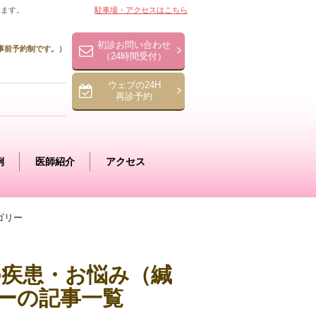
ります。
駐車場・アクセスはこちら
初診お問い合わせ
事前予約制です。）
（24時間受付）
ウェブの24H
再診予約
例
医師紹介
アクセス
ゴリー
児の疾患・お悩み（緘
ーの記事一覧