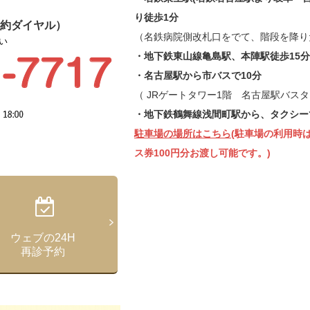
り徒歩1分
予約ダイヤル）
（名鉄病院側改札口をでて、階段を降り
い
・地下鉄東山線亀島駅、本陣駅徒歩15分
・名古屋駅から市バスで10分
（ JRゲートタワー1階 名古屋駅バス
・地下鉄鶴舞線浅間町駅から、タクシーで
駐車場の場所はこちら
(駐車場の利用時
ス券100円分お渡し可能です。)
ウェブの24H
再診予約