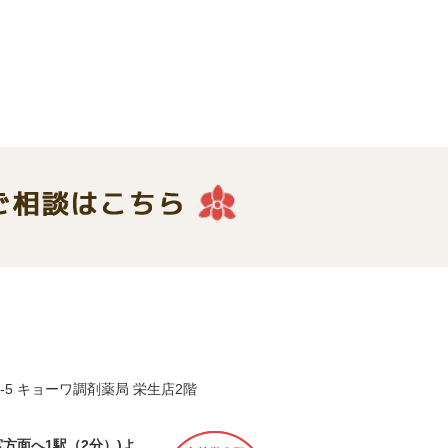
7-5 キョーワ調剤薬局 栄生店2階
方面へ1駅（2分）)よ