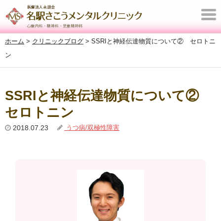
T
o
ホーム
>
クリニックブログ
>
SSRIと神経伝達物質について② セロトニ
g
ン
g
l
e
SSRIと神経伝達物質について②
n
セロトニン
a
v
2018.07.23
うつ病/双極性障害
i
g
a
t
i
o