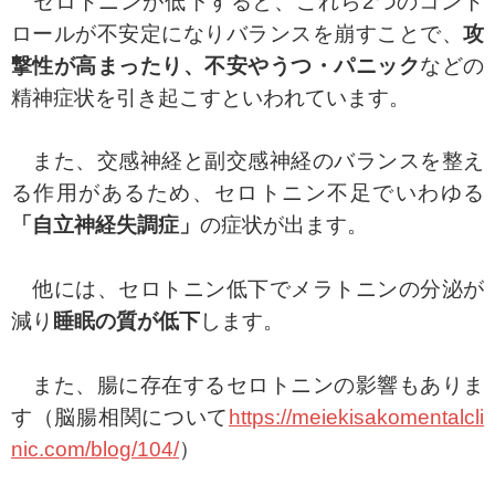
セロトニンが低下すると、これら2つのコント
ロールが不安定になりバランスを崩すことで、
攻
撃性が高まったり、不安やうつ・パニック
などの
精神症状を引き起こすといわれています。
また、交感神経と副交感神経のバランスを整え
る作用があるため、セロトニン不足でいわゆる
「自立神経失調症」
の症状が出ます。
他には、セロトニン低下でメラトニンの分泌が
減り
睡眠の質が低下
します。
また、腸に存在するセロトニンの影響もありま
す（脳腸相関について
https://meiekisakomentalcli
nic.com/blog/104/
）