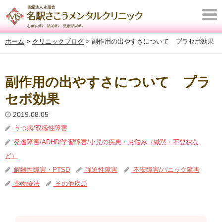
T
o
ホーム
>
クリニックブログ
>
副作用の出やすさについて プラセボ効果
g
g
l
副作用の出やすさについて プラ
e
セボ効果
n
a
2019.08.05
v
うつ病/双極性障害
i
発達障害/ADHD/学習障害/小児の疾患・お悩み（緘黙・不登校な
g
ど）
a
解離性障害・PTSD
強迫性障害
不安障害/パニック障害
t
薬物療法
その他疾患
i
o