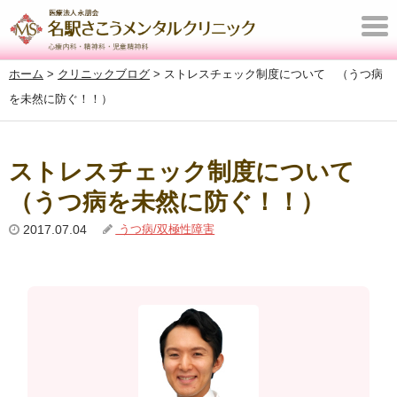
T
o
ホーム
>
クリニックブログ
>
ストレスチェック制度について （うつ病
g
を未然に防ぐ！！）
g
l
e
ストレスチェック制度について
n
（うつ病を未然に防ぐ！！）
a
v
2017.07.04
うつ病/双極性障害
i
g
a
t
i
o