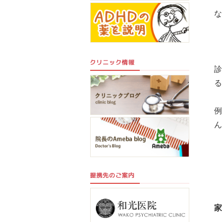
な
る
ん
家