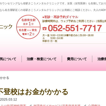
カウンセリングなら名駅さこうメンタルクリニックです。女医（女性医師）も在籍してお
なら名古屋駅近くの名駅さこうメンタルクリニックにお気軽にご相談ください。大人のAD
●初診・再診予約ダイヤル
診療時間外は、ウェブ予約をご利用ください（当院は
気について
治療・検査について
費用について
治療
かかる
不登校はお金がかかる
2025.03.12
うつ病/双極性障害
放課後デイサービス/児童発達支援
心理療法