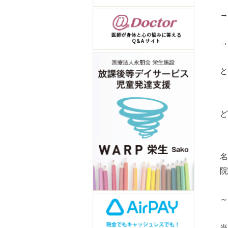
→
→
と
ど
名
院
～
当