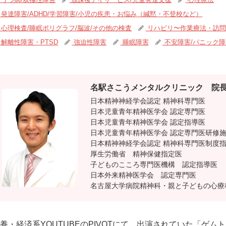
発達障害/ADHD/学習障害/小児の疾患・お悩み（緘黙・不登校など）
心理検査/睡眠ポリグラフ/脳波/その他の検査
リハビリ〜作業療法・訪問
解離性障害・PTSD
強迫性障害
睡眠障害
不安障害/パニック障
名駅さこうメンタルクリニック
院長
日本精神神経学会認定 精神科専門医
日本児童青年精神医学会 認定専門医
日本児童青年精神医学会 認定指導医
日本児童青年精神医学会 認定専門医研修
日本精神神経学会認定 精神科専門医制度
厚生労働省 精神保健指定医
子どものこころ専門医機構 認定指導医
日本外来精神医学会 認定専門医
名古屋大学病院精神科・親と子どもの心療
養・経済系YOUTUBEのPIVOTにて、出演されていた「ゲム