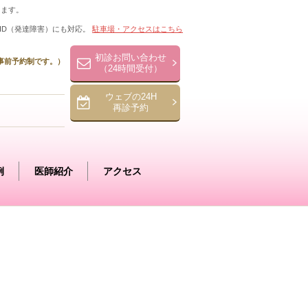
ります。
HD（発達障害）にも対応。
駐車場・アクセスはこちら
初診お問い合わせ
事前予約制です。）
（24時間受付）
ウェブの24H
再診予約
例
医師紹介
アクセス