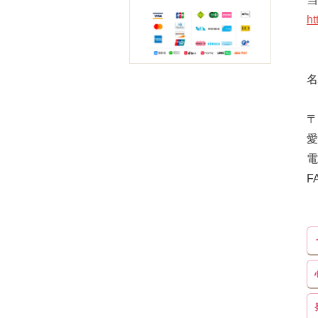
ht
名
〒
愛
電
F