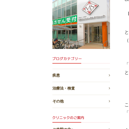
と
（
「
と
疾患
治療法・検査
その他
こ
「
・