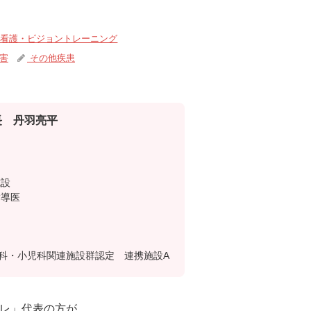
看護・ビジョントレーニング
害
その他疾患
 丹羽亮平
施設
指導医
科・小児科関連施設群認定 連携施設A
トレ」代表の方が、