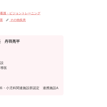
看護・ビジョントレーニング
害
その他疾患
 丹羽亮平
施設
指導医
科・小児科関連施設群認定 連携施設A