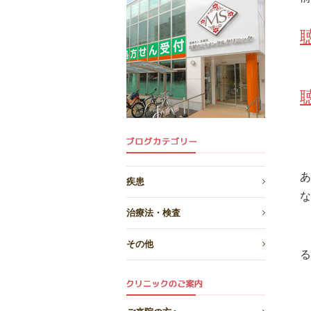
疾患
な
治療法・検査
その他
る