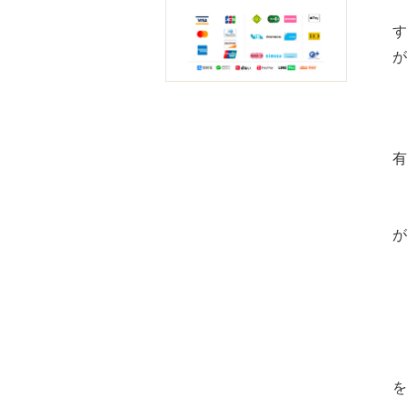
が
有
が
を