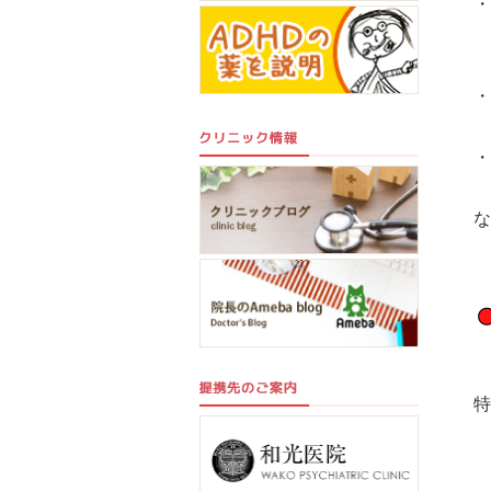
・
・
な
特