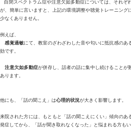
自閉スペクトラム症や注意欠如多動症については、それぞれ
すが、簡単に言いますと、上記の環境調整や聴覚トレーニング
少なくありません。
例えば、
感覚過敏
にて、教室のざわざわした音や匂いに抵抗感のあ
効です。
注意欠如多動症
が併存し、話者の話に集中し続けることが
あります。
他にも、「話の聞こえ」は
心理的状況
が大きく影響します。
来院された方には、もともと「話の聞こえにくい」傾向のあ
発症してから、「話が聞き取れなくなった」と悩まれる方もい