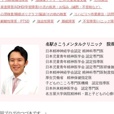
発達障害/ADHD/学習障害/小児の疾患・お悩み（緘黙・不登校など）
心理検査/睡眠ポリグラフ/脳波/その他の検査
リハビリ〜作業療法・訪問
解離性障害・PTSD
強迫性障害
睡眠障害
不安障害/パニック障
名駅さこうメンタルクリニック
院長
日本精神神経学会認定 精神科専門医
日本児童青年精神医学会 認定専門医
日本児童青年精神医学会 認定指導医
日本児童青年精神医学会 認定専門医研修
日本精神神経学会認定 精神科専門医制度
厚生労働省 精神保健指定医
子どものこころ専門医機構 認定指導医
日本外来精神医学会 認定専門医
名古屋大学病院精神科・親と子どもの心療
回ブログのつづきです。↓